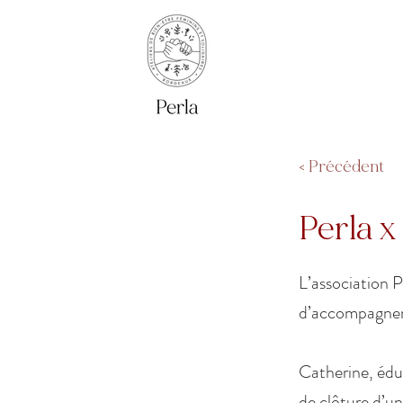
< Précédent
Perla 
L’association 
d’accompagnemen
Catherine, éduc
de clôture d’u