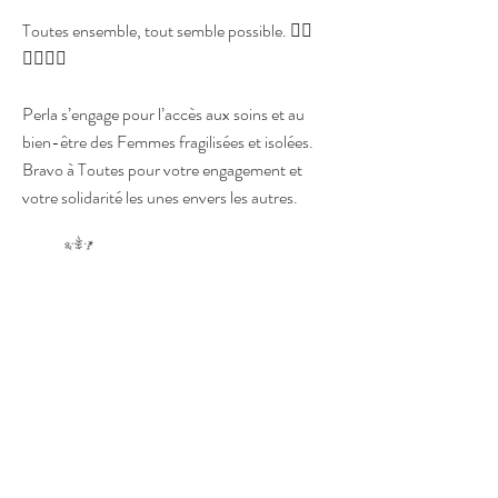
Toutes ensemble, tout semble possible. ✊🏼
✊🏽✊🏾
Perla s’engage pour l’accès aux soins et au
bien-être des Femmes fragilisées et isolées.
Bravo à Toutes pour votre engagement et
votre solidarité les unes envers les autres.
Nous contacter
Par email
Par le formulaire de contact
Nous connaitre
L'association
Les actions
La presse en parle