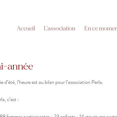
Accueil
L'association
En ce mome
mi-année
e d’été, l’heure est au bilan pour l’association Perla.
la, c’est :
 188 femmes participantes • 23 enfants • 14 structures part