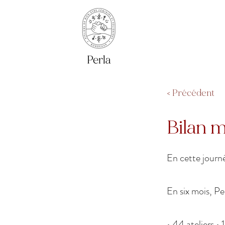
< Précédent
Bilan 
En cette journé
En six mois, Per
• 44 ateliers •