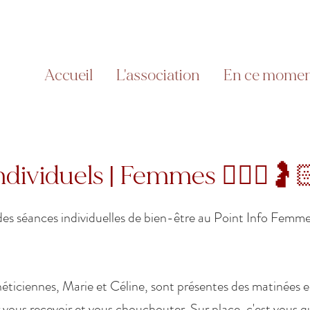
Accueil
L'association
En ce mome
ndividuels | Femmes 💆🏽‍♀️🤰
des séances individuelles de bien-être au Point Info Femme
éticiennes, Marie et Céline, sont présentes des matinées 
 vous recevoir et vous chouchouter. Sur place, c'est vous qu