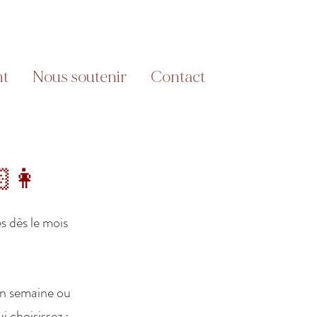
nt
Nous soutenir
Contact
👩‍
s dès le mois
en semaine ou
i choisissez :