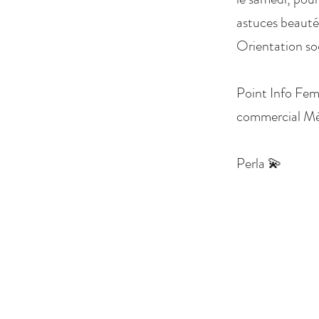
astuces beauté,
Orientation so
Point Info Fem
commercial Mé
Perla 💫