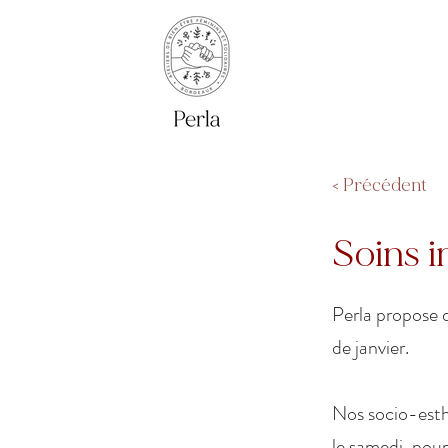
< Précédent
Soins i
Perla propose 
de janvier.
Nos socio-esth
le samedi, pour