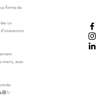
ous forme de
réer un
 d’interaction
tervient
s mains, avec
grande
 🙏🏼✨