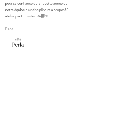
pour sa confiance durant cette année où
notre équipe pluridisciplinaire a proposé 1
atelier par trimestre. 🙏🏼✨
Perla
Nous contacter
Par email
Par le formulaire de contact
Nous connaitre
L'association
Les actions
La presse en parle
Nous soutenir
Faire un don
Devenir adhérent